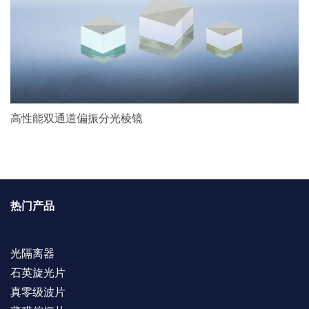
高性能双通道偏振分光棱镜
热门产品
光隔离器
石英旋光片
真零级波片