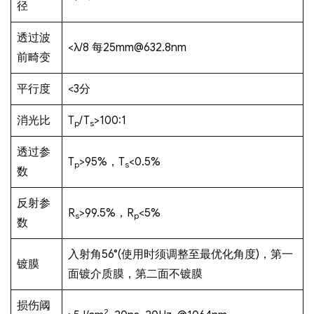
径
透过波
<λ/8 每25mm@632.8nm
前畸变
平行度
<3分
消光比
T
/T
>100:1
p
s
透过参
T
>95%，T
<0.5%
p
s
数
反射参
R
>99.5%，R
<5%
s
p
数
入射角56°(使用时须调整至最优化角度)，第一
镀膜
面镀介质膜，第二面不镀膜
损伤阈
2