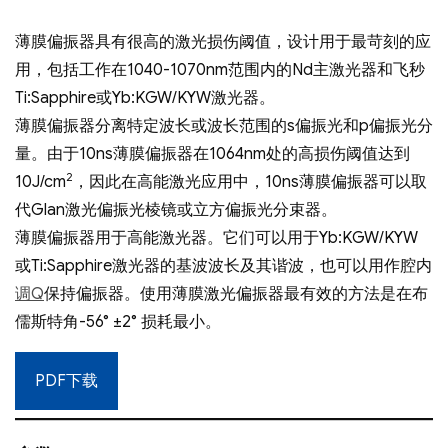
薄膜偏振器具有很高的激光损伤阈值，设计用于最苛刻的应
用，包括工作在1040-1070nm范围内的Nd主激光器和飞秒
Ti:Sapphire或Yb:KGW/KYW激光器。
薄膜偏振器分离特定波长或波长范围的s偏振光和p偏振光分
量。由于10ns薄膜偏振器在1064nm处的高损伤阈值达到
2
10J/cm
，因此在高能激光应用中，10ns薄膜偏振器可以取
代Glan激光偏振光棱镜或立方偏振光分束器。
薄膜偏振器用于高能激光器。它们可以用于Yb:KGW/KYW
或Ti:Sapphire激光器的基波波长及其谐波，也可以用作腔内
调Q
保持偏振器。使用薄膜激光偏振器最有效的方法是在布
儒斯特角-56° ±2° 损耗最小。
PDF下载