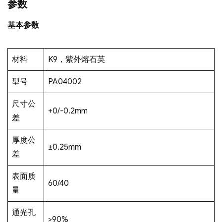
参数
基本参数
材料
K9，紫外熔石英
型号
PA04002
尺寸公
+0/-0.2mm
差
厚度公
±0.25mm
差
表面质
60/40
量
通光孔
>90%