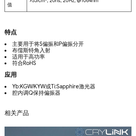
>5J/cm
, 20ns, 20Hz, @1064nm
值
特点
主要用于将S偏振和P偏振分开
布儒斯特角入射
适用于高功率
符合RoHS
应用
Yb:KGW/KYW或Ti:Sapphire激光器
腔内调Q保持偏振器
相关产品