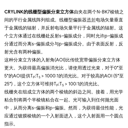
CRYLINK的线栅型偏振分束立方体
由夹在两个N-BK7棱镜之
间的平行金属线阵列组成。线栅型偏振器
透射
电场矢量垂直
于金属线的辐射，并反射电场矢量平行于金属线的辐射。这
个立方体通过在线栅处反射s-偏振成分，同时允许p-偏振成
分通过而分离s-偏振成分与p-偏振成分。由于表面反射，反
射光含有两种偏振。
这种分束立方体的入射角(AOI)比传统宽带偏振分束立方体
更大。为获得最高偏振消光比，请使用透过光束，对于0°至
5°的AOI提供T
:T
> 1000:1的消光比。对于较高的AOI (5°至
P
S
25°)，这个立方体可维持T
:T
> 100:1的消光比。
P
S
线栅夹在组成立方体的两个棱镜的斜边之间。接着，用光学
粘合剂将两个半棱镜粘合在一起。光可输入到任何抛光面
中，从而分离s-偏振和p-偏振。然而，为获得最佳性能，光
应通过镀膜棱镜的一个入射面进入，这个入射面用一个圆点
指示。