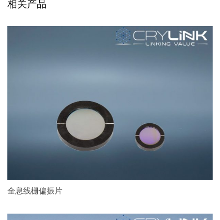
相关产品
全息线栅偏振片