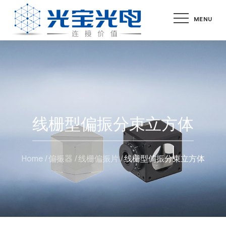
Skip
MENU
to
content
线栅型偏振分束立方体
Home
偏振器
线栅偏振片
线栅型偏振分束立方体