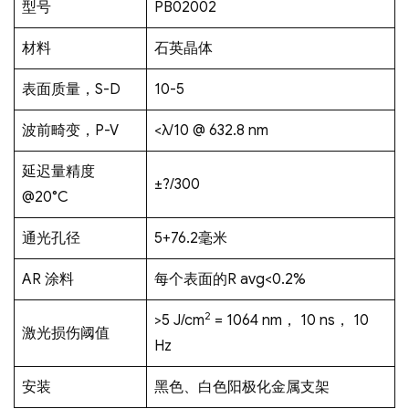
型号
PB02002
材料
石英晶体
表面质量，S-D
10-5
波前畸变，P-V
<λ/10 @ 632.8 nm
延迟量精度
±?/300
@20°C
通光孔径
5+76.2毫米
AR 涂料
每个表面的R avg<0.2%
2
>5 J/cm
= 1064 nm， 10 ns， 10
激光损伤阈值
Hz
安装
黑色、白色阳极化金属支架