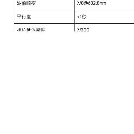
波前畸变
λ/8@632.8nm
平行度
<1秒
相位延迟精度
λ/300
镀膜
两面增透，R<0.5%
2
损伤阈值
>5J/cm
, 20ns, 20Hz@10
相关产品